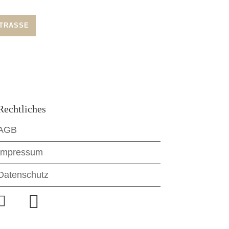
TRASSE
Rechtliches
AGB
Impressum
Datenschutz

